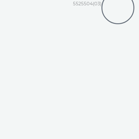
(03)5525504
الرئيسية
جولة إفتراضية
من نحن
الأقسام
الإدارات
تواصل معنا
اعرف اكتر