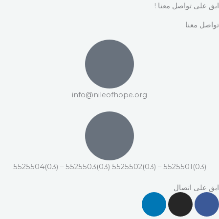
ابق على تواصل معنا !
تواصل معنا
info@nileofhope.org
(03)5525501 – (03)5525502 (03)5525503 – (03)5525504
ابق على اتصال
L
I
F
i
n
a