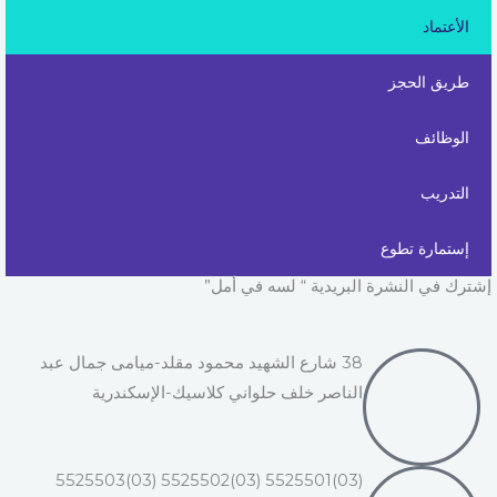
m
-
الأعتماد
f
طريق الحجز
الوظائف
التدريب
إستمارة تطوع
إشترك في النشرة البريدية “ لسه في أمل”
38 شارع الشهيد محمود مقلد-ميامى جمال عبد
الناصر خلف حلواني كلاسيك-الإسكندرية
(03)5525501 (03)5525502 (03)5525503