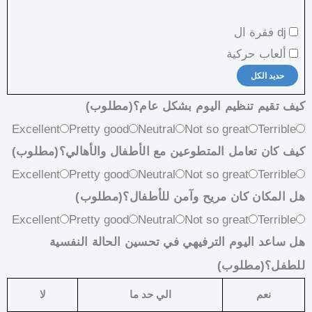
dj فقرة ال
ألعاب حركية
حديد الكل
كيف تقيم تنظيم اليوم بشكل عام؟
(مطلوب)
Excellent
Pretty good
Neutral
Not so great
Terrible
كيف كان تعامل المتطوعين مع الأطفال والأهالي؟
(مطلوب)
Excellent
Pretty good
Neutral
Not so great
Terrible
هل المكان كان مريح وآمن للأطفال؟
(مطلوب)
Excellent
Pretty good
Neutral
Not so great
Terrible
هل ساعد اليوم الترفيهي في تحسين الحالة النفسية
للطفل؟
(مطلوب)
نعم
الي حد ما
لا